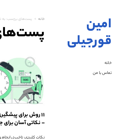
امین
خانه
پست‌های برچسب:
به تعویق ان
پست‌های
قورجیلی
خانه
تماس با من
۱۱ روش برای پیشگیر
– نکاتی آسان برای جلو
انجام وظایف
نکات کلیدی: تاخیر در انجا