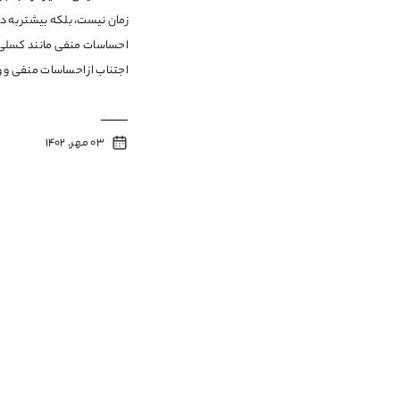
زمان نیست، بلکه بیشتر به 
احساسات منفی مانند کسلی 
اجتناب از احساسات منفی و 
03 مهر, 1402