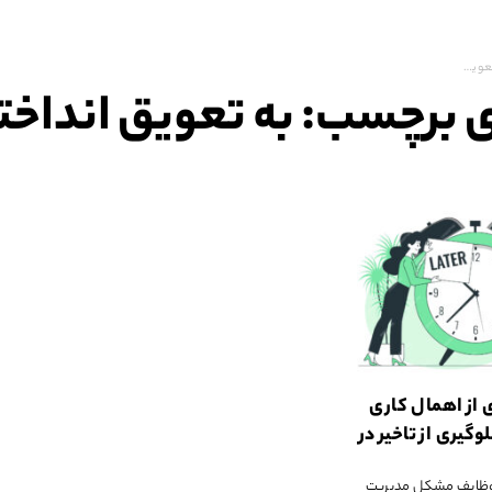
داختن کارها
 برچسب:
به تعویق انداخت
ی از اهمال کاری
گیری از تاخیر در
م وظایف مشکل مدیریت