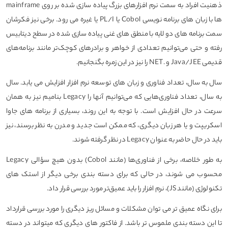
ذهنیت افراد به سمت نرم افزارهای بزرگ پیاده سازی شده بر روی mainframe
ها با زبان های برنامه نویسی Cobol یا PL/I یا غیره می رود. برخی نیز فکرشان
سمت برنامه های دو لایه با منطق های غنی پیاده سازی شده در سطح دیتابیس
رفته و حتی می‌توانیم تعدادی از خواهر و برادرهای کوچک‌تر مانند برنامه‌های
قدیمی Java/JEE و .NET را نیز در این زمره بگنجانیم.
سال به سال، تعداد فناوری و زبان های توسعه نرم افزار افزایش می یابد. سال
به سال، تعداد فناوری‌هایی که می‌توانیم آنها را Legacy بنامیم نیز به همان
سرعت در حال افزایش است. با توجه به این روند، بسیاری از برنامه های جاوا
اسکریپت و یا هر زبان دیگری، که ممکن است جدید و مدرن به نظر برسند، نیز
باید در حال حاضر به عنوان Legacy در نظر گرفته شوند.
به طور خلاصه، برخی از فناوری‌ها (مانند Cobol) بدون هیچ سؤالی Legacy
محسوب می شوند، در حالی که برای دسته بندی برخی دیگر از استک های
تکنولوژی (مانند JS)، نرم افزار را باید عمیق‌تر مورد بررسی قرار داد.
برای نگاه عمیق تر می توان مشکلات و مسائل ریز دیگری را مورد بررسی قرارداد
تا این دسته بندی ملموس تر باشد. از فاکتور های دیگری که میتواند در دسته