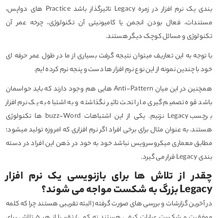
بندی یک نرم افزار در زمره Legacy تاثیرگذار باشد Practice های دواپس،
مستندات، فعال بودن انجمن یا کامیونیتی آن تکنولوژی، چرخه عمر آن
تکنولوژی و مسائل کوچک دیگر هستند.
با توجه به این تعاریف میتوان نتیجه گرفت بسیاری از ما در طول عمر حرفه ای
خود با چندین نمونه از این نوع نرم افزار ها دست و پنجه نرم کرده ایم.
همچنین در این میان Anti-Pattern هایی هم وجود دارند که باید حواسمان
باشد قوه تصمیم گیری ما را تحت تاثیر نگذاشته و به اشتباه به یک نرم افزار
برچسب Legacy نزنیم. یکی از این اشتباهات buzz-Word ها تکنولوژی
هستند. به عنوان مثال برای برخی افراد اگر نرم افزاری که امروزه تولید میشود؛
مطابق معماری میکروسرویس نباشد خود به خود در ذهن این افراد در دسته
بندی Legacy قرار می گیرد.
چقدر از تلاش ها برای بازنویسی یک نرم افزار
Legacy بزرگ به شکست مواجه می شوند؟
در آخرین گزارشات و بررسی های صورت گرفته (البته تقریبی هستند چرا که کلمه
موفقیت و شکست عبارات کیفی هستند نه کمی) تقریبا از هر ۵ تلاش برای