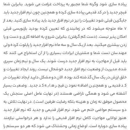
پیاده سازی شود وگرنه شما مجبور به پرداخت غرامت می شوید. بنابراین شما
فیچر جدید را در کد قدیمی پیاده سازی کرده و همچنین چون نرم افزار جدید باید
جایگزین قبلی شود تغییرات را نیز در نرم افزار جدید باید پیاده سازی کنید. بعد از
۷ ماه متوجه میشود که در زمانبندی که تعیین کرده بودید بازنویسی قبلی
امکان پذیر نیست. (دست کم گرفتن). بنابراین شروع به اضافه کاری و دست و پا
زدن بیشتری میکنید. بعد از یک سال و سه ماه نرم افزار جدید را پایلوت کرده ولی
مهندسان تست شما و مشتریان ایرادات بسیاری را از آن استخراج می کنند که
باید قبل از مهاجرت به نرم افزار جدید درست شوند. یک سال و نیم زمان سپری
شده، مدیریت از وضعیت نرم افزار جدید خوشحال نیست. روند ایجاد تغییرات و
خلق ارزش در یک سال گذشته کند بوده. الان دو مشکل دارید ایجاد تغییرات در
کد قدیمی و همچنین اضافه نمودن فیچر ها به کد جدید. وضعیت بسیار
آشفته می شود و همگی ناراضی هستند (در نهایت عامل اصلی سنجش یک
محصول موفق نه زمان و هزینه بلکه رضایت طرفین است.). در نهایت تلاش به
دو سیستم مواضی ختم می شود. نرم افزار قدیمی و جدید که نرم افزار جدید
هنوز توانایی مهاجرت کامل نرم افزار قدیمی را ندارد و هر درخواستی نیازمند
پیاده سازی دوباره است. اوضاع زمانی وحشتناک می شود که هر دو سیستم را