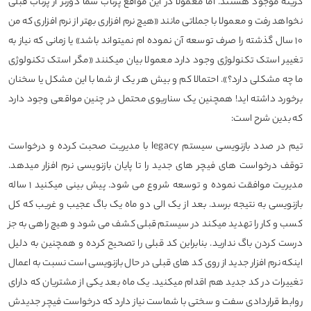
گزینه موجود هستند. اما معمولا در این مواقع پرتاب شما دورتر از پرتاب قبلی
نخواهد رفت و معمولا با جملاتی مانند «هیچ نرم افزاری بهتر از نرم افزاری که من
۱۰ سال گذشته را صرف توسعه آن نموده ام نمیتواند باشد» یا زمانی که نیاز به
تغییر استک تکنولوژی وجود دارد معمولا بیان میکنند «مگر استک تکنولوژی
ما چه مشکلی دارد؟». احتمالا کم و بیش هر یک از شما با این مشکل یا سخنان
برخورد داشته اید! همچنین یک سناریوی محتمل در چنین مواقعی وجود دارد
که بدین شرح است:
تیم در صدد بازنویسی سیستم legacy با مدیریت صحبت کرده و درخواست
توقف درخواست های فیچر های جدید را تا پایان بازنویسی نرم افزار میدهد.
مدیریت موافقت نموده و توسعه شروع می شود. پیش بینی میکنید ۱ ساله
بازنویسی به نتیجه برسد. بعد از یک الی دو ماه یک باگ عجیب و غریب که کل
کسب و کار را تهدید میکند در سیستم قبلی کشف می شود و هیچ راهی به جز
درست کردن باگ ندارید. بنابراین کد قبلی را تصحیح کرده و همچنین به دلیل
اینکه نرم افزار جدید از روی کد های قبلی در حال بازنویسی است نسبت به اعمال
تغییرات در کد جدید هم اقدام میکنید. یک ماه بعد یکی از مشتریان که دارای
روابط قراردادی سفت و سختی با شماست نیاز دارد که درخواست فیچر جدیدش