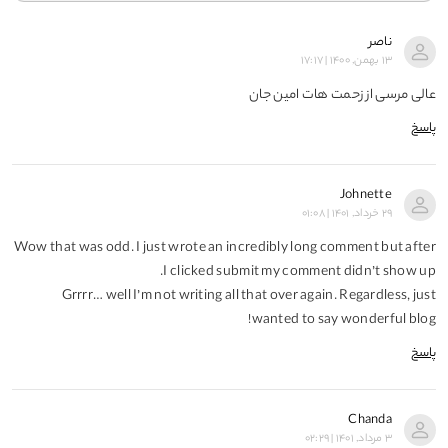
ناصر
۱۳ بهمن, ۱۴۰۰ | ۱۷:۱۷
عالی مرسی از زحمت هات امین جان
پاسخ
Johnette
۲۹ خرداد, ۱۴۰۱ | ۰۱:۰۸
Wow that was odd. I just wrote an incredibly long comment but after
I clicked submit my comment didn’t show up.
Grrrr… well I’m not writing all that over again. Regardless, just
wanted to say wonderful blog!
پاسخ
Chanda
۳ مرداد, ۱۴۰۱ | ۰۲:۲۹